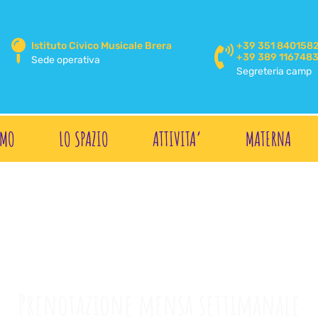
Istituto Civico Musicale Brera
+39 351 840158
+39 389 116748
Sede operativa
Segreteria camp
AMO
LO SPAZIO
ATTIVITA’
MATERNA
Prenotazione mensa settimanale