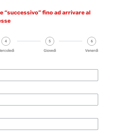
nte “successivo” fino ad arrivare al
esse
4
5
6
ercoledì
Giovedì
Venerdì