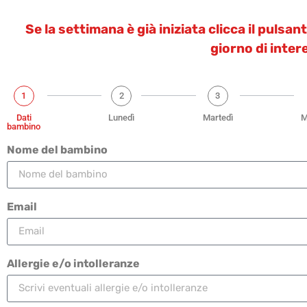
Se la settimana è già iniziata clicca il pulsa
giorno di inter
1
2
3
Dati
Lunedì
Martedì
M
bambino
Nome del bambino
Email
Allergie e/o intolleranze